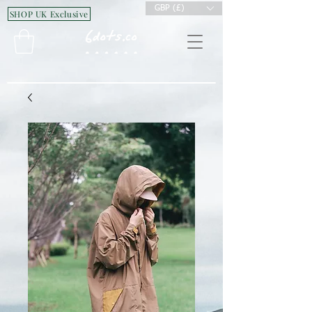
GBP (£)
SHOP UK Exclusive