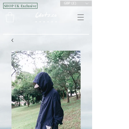
GBP (£)
SHOP UK Exclusive