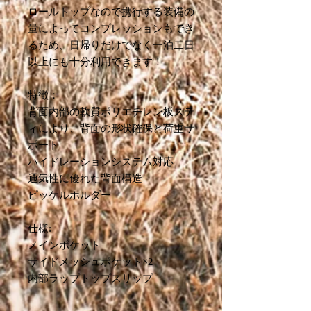
ロールトップなので携行する装備の
量によってコンプレッションもでき
るため、日帰りだけでなく一泊二日
以上にも十分利用できます！
特徴：
背面内部の軟質ポリエチレン板ステ
ィにより、背面の形状確保と荷重サ
ポート
ハイドレーションシステム対応
通気性に優れた背面構造
ピッケルホルダー
仕様:
メインポケット
サイドメッシュポケット×2
内部ラップトップスリップ