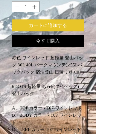
カートに追加する
今すぐ購入
赤色 ワインレッド 超軽量 登山バッ
グ 30L 40L バークマウンテン55Lバ
ックパック 宿泊登山 日帰り登 C07
6DOTS 超軽量 Tyvek(タイベック)
登山バッグ
A、TOP カラー - T07 ワインレッド
B、BODY カラー - T07 ワインレッ
ド
C、LEFT カラー T07 ワインレッド