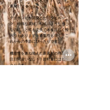
素材：タイベック
デュポン社が開発した「タイベッ
ク」特殊な素材。和紙のような感じ
なのに、とても丈夫で水をはじく撥
水性もあります。通気性も良く、こ
れからの季節にぴったりです。
機能性を兼ね備えた新素材の商品は
注目間違いなし！！超軽量にはビッ
クリです。
紐は丈夫なストレッチコードを使
用。
商品詳細
・素材
本体メイン：高強度1082D タイベ