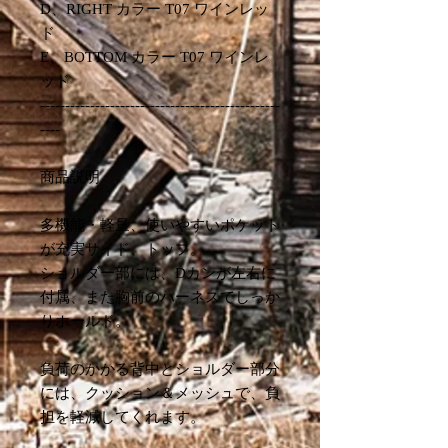
D、RIGHT カラー T07 ワインレッ
ド
E、BOTTOM カラー T07 ワインレ
ッド
------------------------------------------------
----
商品説明
多機能・軽量、使いやすいポケット
が充実サイド、トップ。
ショルダー部には、Dカンが左右に
付属、また胸前のハーネスでしっか
りホールド。
負荷のかかる背中とショルダー部分
には、クッション＆メッシュで、負
担を軽減してくれます。