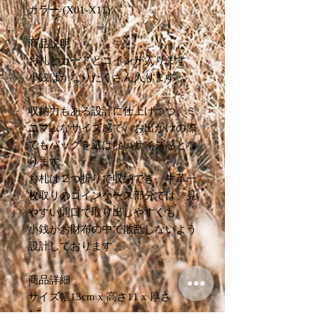
カラー (X01-X11)
商品説明
お札とカードとコインが入ります
小銭はかなりたくさん入ります。
収納力もある設計に仕上げつつ、ミ
ニマムなサイズ感で、お出かけの際
でもバッグを選ばないサイズ感とな
ります。
お札は２つ折りで収納でき、牛革一
枚取りのコインケース部分では、見
やすい開口で取り出しやすくも
小銭がお財布の中で散乱しないよう
設計しております。
商品詳細
サイズ幅13cm x 高さ11 x 厚さ
1.5cm