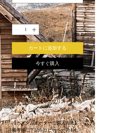
0/500
数量
*
カートに追加する
今すぐ購入
【カスタムオーダー】X-Pac 製の軽
くてスリム ぺったんこ財布/コンパ
クトミニL字財布/コンパクト財布/L
字ファスナー【ミニマリスト】
【カスタムオーダーご購入方法】
備考欄に下記をコピーペーストし