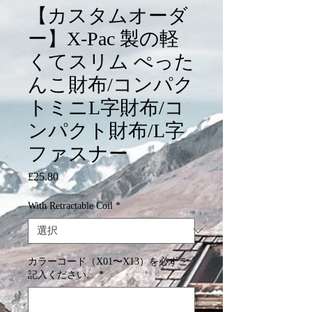
【カスタムオーダ
ー】X-Pac 製の軽
くてスリム ぺった
んこ財布/コンパク
トミニL字財布/コ
ンパクト財布/L字
ファスナー
£25.80
価
格
With Retractable Coil
*
カラーコード（X01〜X13）を必ずご
記入ください。
*