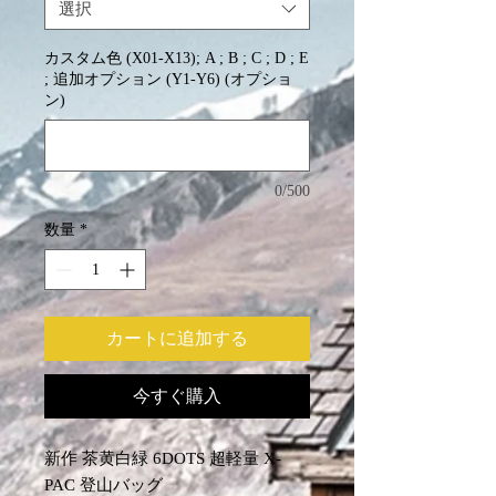
選択
カスタム色 (X01-X13); A ; B ; C ; D ; E
; 追加オプション (Y1-Y6) (オプショ
ン)
0/500
数量
*
カートに追加する
今すぐ購入
新作 茶黄白緑 6DOTS 超軽量 X-
PAC 登山バッグ