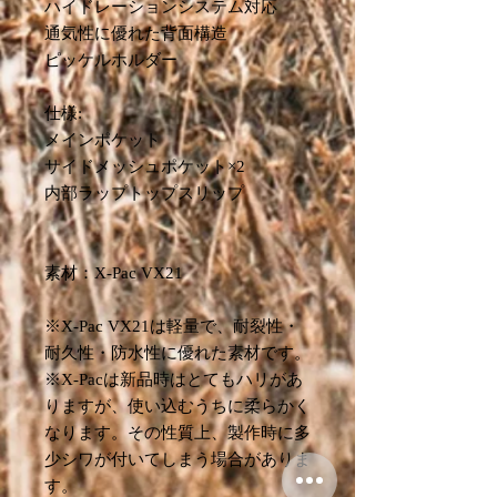
ハイドレーションシステム対応
通気性に優れた背面構造
ピッケルホルダー
仕様:
メインポケット
サイドメッシュポケット×2
内部ラップトップスリップ
素材：X-Pac VX21
※X-Pac VX21は軽量で、耐裂性・
耐久性・防水性に優れた素材です。
※X-Pacは新品時はとてもハリがあ
りますが、使い込むうちに柔らかく
なります。その性質上、製作時に多
少シワが付いてしまう場合がありま
す。