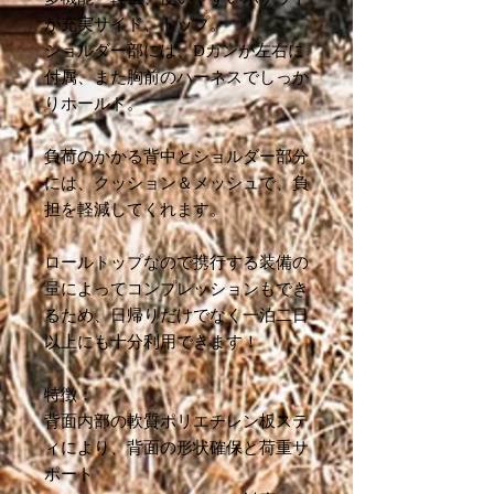
が充実サイド、トップ。
ショルダー部には、Dカンが左右に
付属、また胸前のハーネスでしっか
りホールド。
負荷のかかる背中とショルダー部分
には、クッション＆メッシュで、負
担を軽減してくれます。
ロールトップなので携行する装備の
量によってコンプレッションもでき
るため、日帰りだけでなく一泊二日
以上にも十分利用できます！
特徴：
背面内部の軟質ポリエチレン板ステ
ィにより、背面の形状確保と荷重サ
ポート