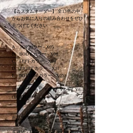
【カスタムオーダー】 全13色の中
からお気に入りの組み合わせをぜひ
見つけてください
A、TOP カラー - X05
B、BODY カラー - X01
C、LEFT カラー - X04
D、RIGHT カラー - X11
E、BOTTOM カラー - X05
追加オプション Y1, Y2, Y3, Y4, Y6
(別途料金)
商品説明
多機能・軽量、使いやすいポケット