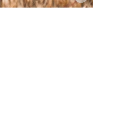
210デニールのナイロン生地・格子
状のポリエステル・ポリエチレンフ
ィルム・50デニールのポリエステ
ル生地を組み合わせたX-Pac VX21
を使用しています。
X-Pacはセールクロス（ヨットの
帆）メーカーが、培った高い技術で
アウトドア資材用に開発したシリー
ズです。
中間層に入った格子状の補強が見た
目にも丈夫な印象を与えます。
商品詳細
・素材
本体メイン：X-Pac VX21 (撥水)
内側 : 20D ミニリップストップ ( ナ
イロン100% ) (撥水)