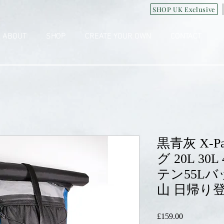
SHOP UK Exclusive
ABOUT
SHOP
CREATE YOUR OWN
CONTACT
黒青灰 X-
グ 20L 3
テン55L
山 日帰り
£159.00
価