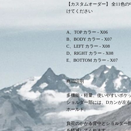
【カスタムオーダー】 全11色
けてください
A、TOP カラー - X06
B、BODY カラー - X07
C、LEFT カラー - X08
D、RIGHT カラー - X08
E、BOTTOM カラー - X07
商品説明
多機能・軽量、使いやすいポケ
ショルダー部には、Dカンが左
ホールド。
負荷のかかる背中とショルダー
を軽減してくれます。