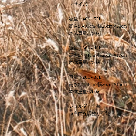
・サイズ
容量：40L - 55L
高さ56-91cm×幅26cm ×20cm
本体重量: 750g
容量：30L - 40L
高さ54-84cm×幅26cm ×17cm
本体重量: 720g
容量：20L - 30L
高さ52-78cm×幅26cm ×15cm
本体重量: 700g
ショルダー全長
※自由な調整が可能