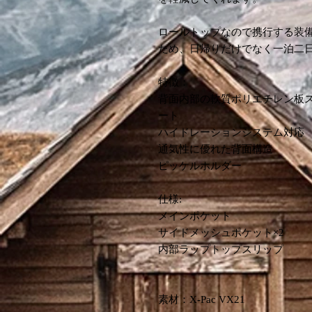
ロールトップなので携行する装
ため、日帰りだけでなく一泊二
特徴：
背面内部の軟質ポリエチレン板
ート
ハイドレーションシステム対応
通気性に優れた背面構造
ピッケルホルダー
仕様:
メインポケット
サイドメッシュポケット×2
内部ラップトップスリップ
素材：X-Pac VX21