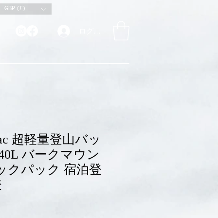
GBP (£)
ログイン
Pac 超軽量登山バッ
0L 40L バークマウン
バックパック 宿泊登
登