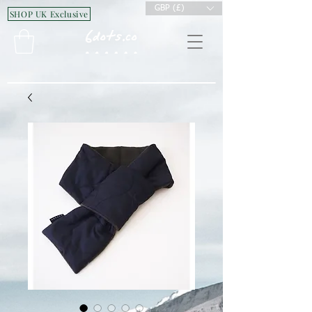
GBP (£)
SHOP UK Exclusive