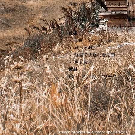
両面で使えるかわいいふわふわ
デイリー使いやハイキング、キ
高品質なアレキパフリースで丁
スタイリッシュでいられます。
仕様：
頭囲：56〜58.5cm
選べる4色
軽量で快適な着用感
男女兼用
素材：
100% アレキパフリース
Custom handmade outdoor sports store