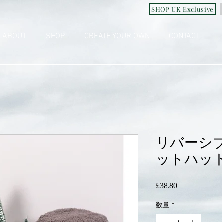
SHOP UK Exclusive
ABOUT
SHOP
CREATE YOUR OWN
CONTACT
リバーシ
ットハット
£38.80
価
格
数量
*