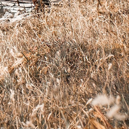
規約
cs@6dots.co