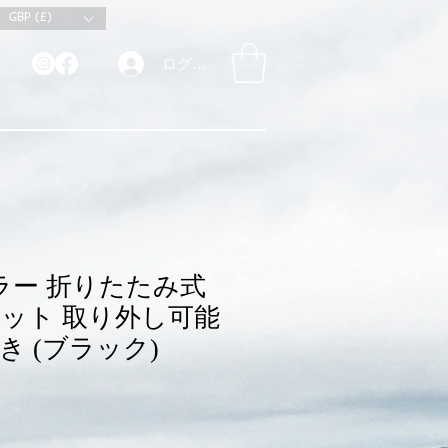
GBP (£)
ログイン
ラー 折りたたみ式
ット 取り外し可能
き (ブラック)