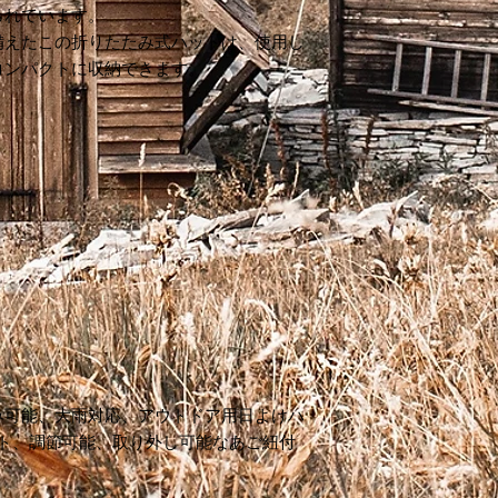
られています。
備えたこの折りたたみ式ハットは、使用し
コンパクトに収納できます。
み可能、大雨対応、アウトドア用日よけハ
ット、調節可能、取り外し可能なあご紐付