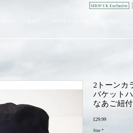
SHOP UK Exclusive
ABOUT
SHOP
CREATE YOUR OWN
CONTACT
2トーンカ
バケットハ
なあご紐付
£29.99
価
格
Size
*