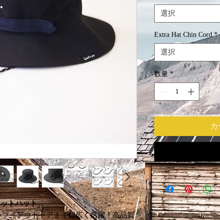
選択
Extra Hat Chin Cord
*
選択
数量
*
カ
ケットハット
ンプ、アウトドアまで幅広く活躍！高品質