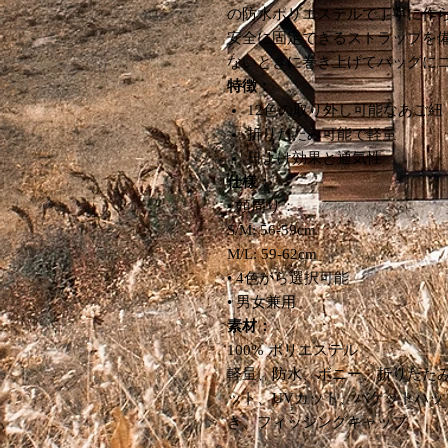
の防水ポリエステルで丁寧に作
安全に固定できるストラップを
ないときに巻き上げてバッグに
特徴：
12色の取り外し可能なあご紐
折りたたみ可能で軽量
日よけ効果と通気性
仕様：
• 頭周り：
S/M: 56-59cm
M/L: 59-62cm
• 4色から選択可能
• 男女兼用
素材：
100% ポリエステル
軽量、防水、ボニー、折りたた
ット、UVカット、バケットハ
き、フィッシングキャップ