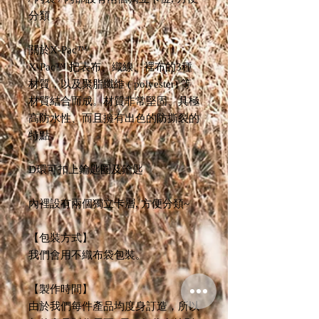
分類
關於X-Pac™
X-Pac™ 把表布、織線、裡布的3種
材質，以及聚脂纖維 ( polyester) 等
材質結合而成。材質非常堅固、具極
高防水性、而且擁有出色的防撕裂的
特點。
D環可扣上鑰匙圈及鑰匙
內裡設有兩個獨立卡層, 方便分類~
【包裝方式】
我們會用不織布袋包裝。
【製作時間】
由於我們每件產品均度身訂造，所以