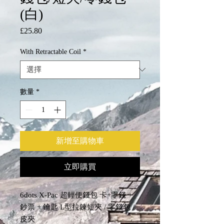
(白)
£25.80
價
格
With Retractable Coil
*
數量
*
新增至購物車
立即購買
6dots X-Pac 超輕便錢包 卡+零錢 +
鈔票 + 鑰匙 L型拉鍊短夾 / 零錢包 /
皮夾