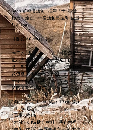
6dots 超輕便錢包 ! 攜帶「卡+零錢 +
鈔票 + 鑰匙」一個錢包已足夠, 重量
只有18g !
【關於「6 dots」 】
簡單的六點：「……」，可以創造出
數不盡的組合。抱著「創造」的信
念，創造出無限的可能性，沒有框架
及包袱，用不一樣的材料，創造出不
一樣的東西，為我們的生活創造出更
多的可能性及活力。
/ 商品尺寸 / 10 cm (闊) x 10 cm (高)
x 1 cm (厚)
/ 重量 / 約18g
/ 材質 / X-Pac防水材料 + 黑色內裡
/ 內袋 / 內部設有兩個獨立卡位, 方便